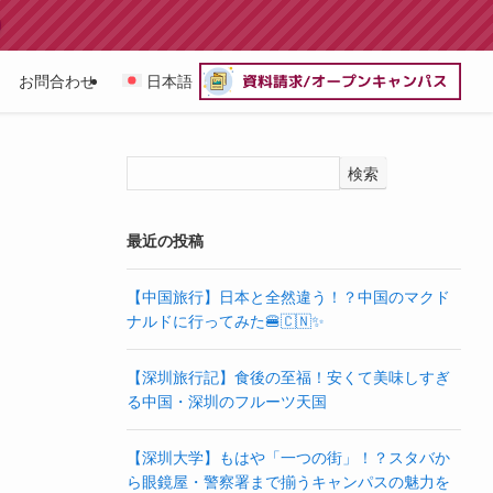
お問合わせ
日本語
検索
最近の投稿
【中国旅行】日本と全然違う！？中国のマクド
ナルドに行ってみた🍔🇨🇳✨
【深圳旅行記】食後の至福！安くて美味しすぎ
る中国・深圳のフルーツ天国
【深圳大学】もはや「一つの街」！？スタバか
ら眼鏡屋・警察署まで揃うキャンパスの魅力を