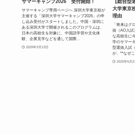
サマーキャンプ2026 受付開始！
【総合型
大学東京
サマーキャンプ専用ページへ 深圳大学東京校が
理由
主催する「深圳大学サマーキャンプ2026」の申
し込み受付がスタートしました。中国・深圳に
「将来はグ
ある深圳大学で開催されるこのプログラムは、
抜（AO入試
日本の高校生を対象に、中国語学習や文化体
な高校生に
験、企業見学などを通して国際...
学のサマー
型選抜入試
2026年3月13日
が、**なぜこ
2025年5月2