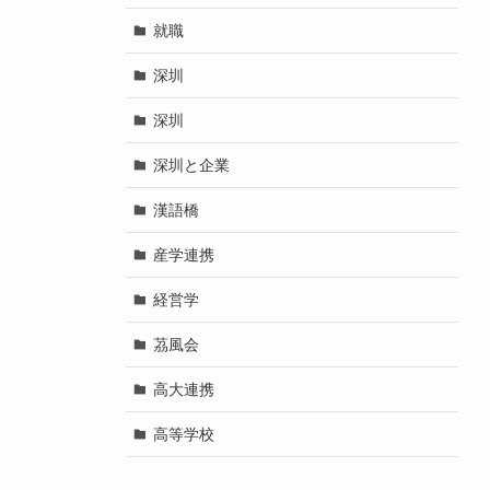
就職
深圳
深圳
深圳と企業
漢語橋
産学連携
経営学
茘風会
高大連携
高等学校