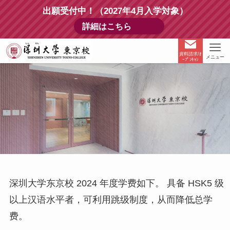
出願受付中！（2027年4月入学対象）
詳細はこちら
資料請求/ｵ
メニュー
ｰﾌﾟﾝｷｬﾝ
深圳大学东京校 2024 年度学费如下。 具备 HSK5 级
以上汉语水平者，可利用跳级制度，从而降低总学
费。