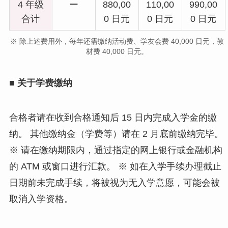
4 年级
ー
880,00
110,00
990,00
合计
0 日元
0 日元
0 日元
※ 除上述费用外，每年还需缴纳活动费、学友会费 40,000 日元，教
材费 40,000 日元。
■ 关于学费缴纳
合格者请在收到合格通知后 15 日内完成入学金的缴
纳。 其他缴纳金（学费等）请在 2 月底前缴纳完毕。
※ 请在缴纳期限内，通过指定的网上银行或金融机构
的 ATM 或窗口进行汇款。 ※ 如在入学手续办理截止
日期前未完成手续，将被视为无入学意愿，可能会被
取消入学资格。