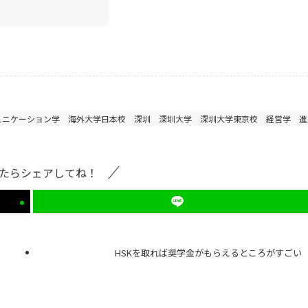
ュニケーション学
海外大学日本校
深圳
深圳大学
深圳大学東京校
経営学
進
たらシェアしてね！
HSKを取れば奨学金がもらえるところがすごい