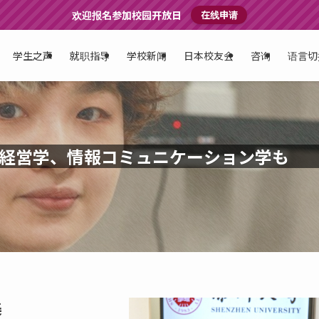
欢迎报名参加校园开放日
在线申请
学生之声
就职指导
学校新闻
日本校友会
咨询
语言切
経営学、情報コミュニケーション学も
美