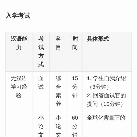
入学考试
汉语能
考
科
时
具体形式
力
试
目
间
方
式
无汉语
面
综
15
1. 学生自我介绍
学习经
试
合
分
（3分钟）
验
素
钟
2. 回答面试官的
养
提问（10分钟）
小
小
60
全球化背景下的
论
论
分
文
文
钟