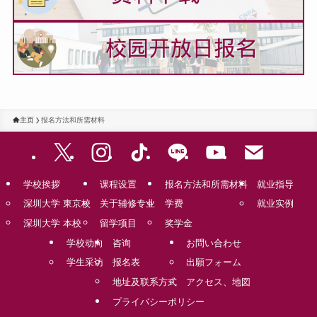
主页
报名方法和所需材料
学校挨拶
课程设置
报名方法和所需材料
就业指导
深圳大学 東京校
关于辅修专业
学费
就业实例
深圳大学 本校
留学项目
奖学金
学校动向
咨询
お問い合わせ
学生采访
报名表
出願フォーム
地址及联系方式
アクセス、地図
プライバシーポリシー