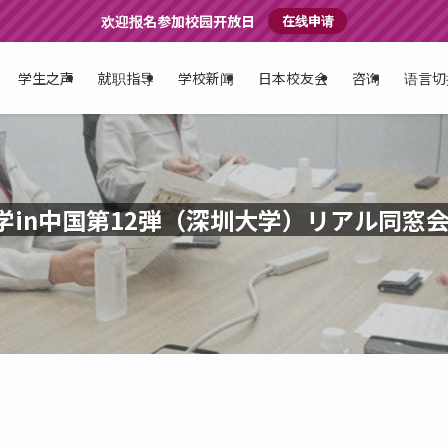
欢迎报名参加校园开放日
在线申请
学生之声
就职指导
学校新闻
日本校友会
咨询
语言切
留学in中国第12弾（深圳大学）リアル同