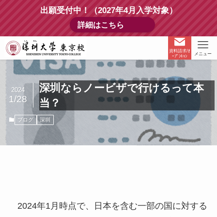
出願受付中！（2027年4月入学対象）
詳細はこちら
資料請求/ｵ
メニュー
ｰﾌﾟﾝｷｬﾝ
深圳ならノービザで行けるって本
2024
1/28
当？
ブログ
深圳
2024年1月時点で、日本を含む一部の国に対する