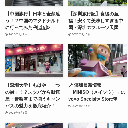
【中国旅行】日本と全然違
【深圳旅行記】食後の至
う！？中国のマクドナルド
福！安くて美味しすぎる中
に行ってみた🍔🇨🇳✨
国・深圳のフルーツ天国
2026年8月8日
2026年8月7日
【深圳大学】もはや「一つ
📍 深圳最新情報
の街」！？スタバから眼鏡
「MINISO（メイソウ）」の
屋・警察署まで揃うキャン
yoyo Specialty Store💖
パスの魅力を徹底紹介！
2026年8月5日
2026年8月6日