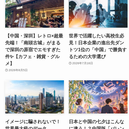
【中国・深圳】レトロ×超最
世界で活躍したい高校生必
先端！「南頭古城」がまる
見！日本企業の進出先ダン
で深圳の原宿でエモすぎた
トツ1位の「中国」で勝負す
件✨【カフェ・雑貨・グル
るための大学選び
メ】
2026年7月16日
2026年8月5日
イメージに騙されないで！
日本と中国の七夕はこんな
世界最大級のデータ
に違う！？中国版「バレン