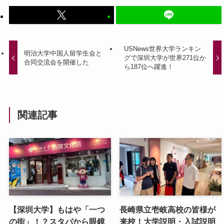
USNews世界大学ランキン
明治大学中国人留学生会と
グで深圳大学が世界271位か
合同交流会を開催した
ら187位へ躍進！
関連記事
【深圳大学】もはや「一つ
長崎県立壱岐高校の皆様が
の街」！？スタバから眼鏡
来校！大学説明・入試説明