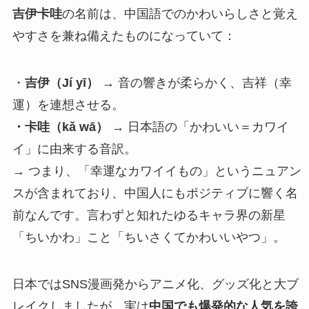
吉伊卡哇
の名前は、中国語でのかわいらしさと覚え
やすさを兼ね備えたものになっていて：
・
吉伊（Jí yī）
→ 音の響きが柔らかく、吉祥（幸
運）を連想させる。
・卡哇（kǎ wā）
→ 日本語の「かわいい＝カワイ
イ」に由来する音訳。
→ つまり、「幸運なカワイイもの」というニュアン
スが含まれており、中国人にもポジティブに響く名
前なんです。言わずと知れたゆるキャラ界の新星
「ちいかわ」こと「ちいさくてかわいいやつ」。
日本ではSNS漫画発からアニメ化、グッズ化と大ブ
レイクしましたが、実は
中国でも爆発的な人気を誇