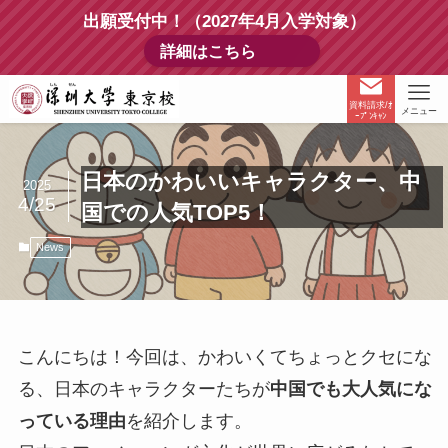
出願受付中！（2027年4月入学対象）
詳細はこちら
資料請求/ｵ
メニュー
ｰﾌﾟﾝｷｬﾝ
日本のかわいいキャラクター、中
2025
4/25
国での人気TOP5！
News
こんにちは！今回は、かわいくてちょっとクセにな
る、日本のキャラクターたちが
中国でも大人気にな
っている理由
を紹介します。