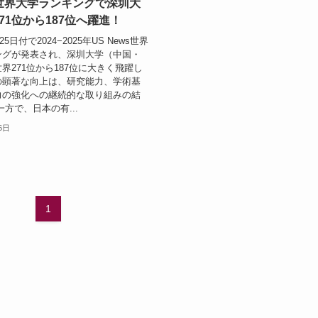
s世界大学ランキングで深圳大
71位から187位へ躍進！
5日付で2024−2025年US News世界
ングが発表され、深圳大学（中国・
界271位から187位に大きく飛躍し
の顕著な向上は、研究能力、学術基
力の強化への継続的な取り組みの結
方で、日本の有...
6日
1