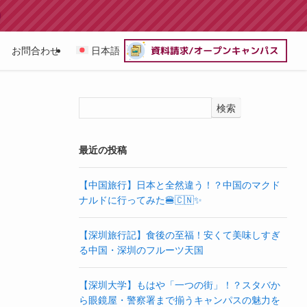
お問合わせ
日本語
検索
最近の投稿
【中国旅行】日本と全然違う！？中国のマクド
ナルドに行ってみた🍔🇨🇳✨
【深圳旅行記】食後の至福！安くて美味しすぎ
る中国・深圳のフルーツ天国
【深圳大学】もはや「一つの街」！？スタバか
ら眼鏡屋・警察署まで揃うキャンパスの魅力を