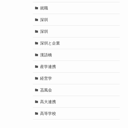
就職
深圳
深圳
深圳と企業
漢語橋
産学連携
経営学
茘風会
高大連携
高等学校