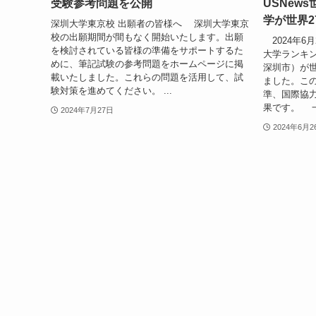
受験参考問題を公開
USNew
学が世界2
深圳大学東京校 出願者の皆様へ 深圳大学東京
校の出願期間が間もなく開始いたします。出願
2024年6月2
を検討されている皆様の準備をサポートするた
大学ランキ
めに、筆記試験の参考問題をホームページに掲
深圳市）が世
載いたしました。これらの問題を活用して、試
ました。こ
験対策を進めてください。 ...
準、国際協
果です。 一
2024年7月27日
2024年6月2