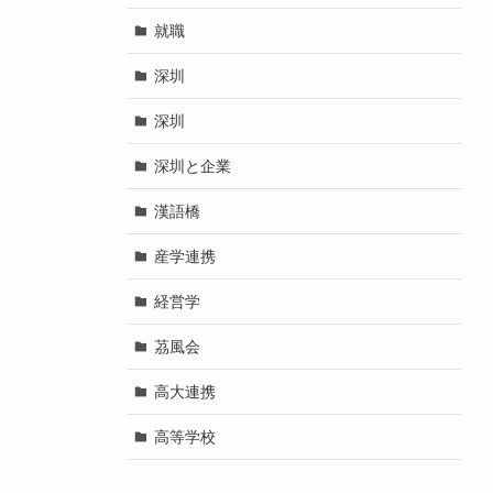
就職
深圳
深圳
深圳と企業
漢語橋
産学連携
経営学
茘風会
高大連携
高等学校