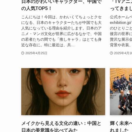
日本のかわいいキャラクター、中国で
「TVアニ
の人気TOP5！
ってきま
こんにちは！今回は、かわいくてちょっとクセ
公式ホームページ：
になる、日本のキャラクターたちが中国でも大
exhibiti
人気になっている理由を紹介します。日本のア
のひとりご
ニメ・マンガ文化が世界に広がるなかで、中国
後宮の世界
の若者たちの間でも「推しキャラ」はとても身
贅沢な展示
近な存在に。特に最近は、共...
背景や衣装、
2025年4月25日
2025年4月1
メイクから見える文化の違い：中国と
輝く未来へ
日本の美意識を比べてみた
れました