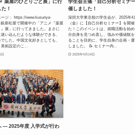
メ 薬屋のひとりごと展」に行
学生会主催「自己分析セミナ
した！
催しました！
 https://www.kusuriya-
深圳大学東京校の学生会が、2025年4
on.jp/ 銀座松屋で開催中の「アニメ『薬屋
（金）に【自己分析セミナー】を開催
と』展」に行ってきました。まさに
た！このイベントは、就職活動を始め
に迷い込んだような体験ができる、
分自身を見つめ直し、強みや価値観を
会でした。中国文化好きとしても、
ることを目的に、学生自身の企画・運
美術設定のこ...
しました。 📝 セミナー内...
6日
2025年4月14日
 ― 2025年度 入学式が行わ