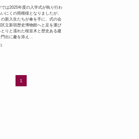
学では2025年度の入学式が執り行わ
あいにくの雨模様となりましたが、
くの新入生たちが傘を手に、式の会
宿区立新宿歴史博物館へと足を運び
っとりと濡れた桜並木と歴史ある建
門出に趣を添え...
3日
1