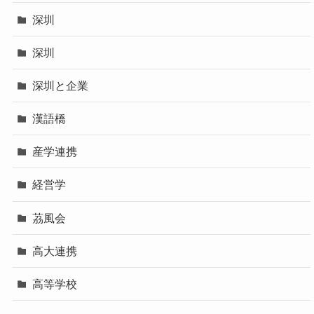
深圳
深圳
深圳と企業
漢語橋
産学連携
経営学
茘風会
高大連携
高等学校