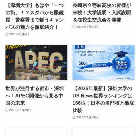
【深圳大学】もはや「一つ
長崎県立壱岐高校の皆様が
の街」！？スタバから眼鏡
来校！大学説明・入試説明
屋・警察署まで揃うキャン
＆在校生交流会を開催
パスの魅力を徹底紹介！
2026年7月31日
2026年8月6日
世界が注目する都市・深圳
【2026年最新】深圳大学の
へ！APEC開催から見る中
US News世界ランキングは
国の未来
166位！日本の名門校と徹底
比較
2026年7月29日
2026年7月15日