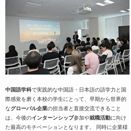
中国語学科
で実践的な中国語・日本語の語学力と国
際感覚を磨く本校の学生にとって、早期から世界的
な
グローバル企業
の担当者と直接交流できること
は、今後の
インターンシップ
参加や
就職活動
に向け
た最高のモチベーションとなります。 同時に企業様