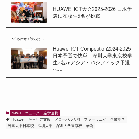
HUAWEI ICT大会2025-2026 日本予
選に在校生5名が挑戦
あわせて読みたい
Huawei ICT Competition2024-2025
日本予選で快挙！深圳大学東京校学
生3名がアジア・パシフィック予選
へ…
News
ニュース
産学連携
Huawei
キャリア支援
グローバル人材
ファーウエイ
企業見学
外国大学日本校
深圳大学
深圳大学東京校
華為