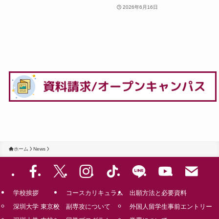
2026年6月16日
ホーム
News
学校挨拶
コースカリキュラム
出願方法と必要資料
深圳大学 東京校
副専攻について
外国人留学生事前エントリー