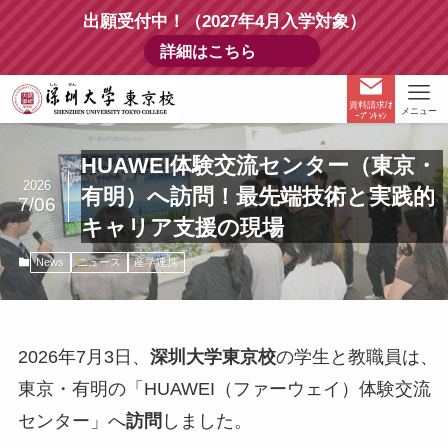
出願受付中！（2027年4月入学対象）
詳細はこちら
資料請求/ｵ
メニュー
ｰﾌﾟﾝｷｬﾝ
HUAWEI体験交流センター（東京・
2026
有明）へ訪問！最先端技術と実践的
7/06
キャリア支援の現場
News
ニュース
産学連携
2026年7月3日、
深圳大学東京校
の学生と教職員は、
東京・有明の「HUAWEI（ファーウェイ）体験交流
センター」へ
訪問
しました。