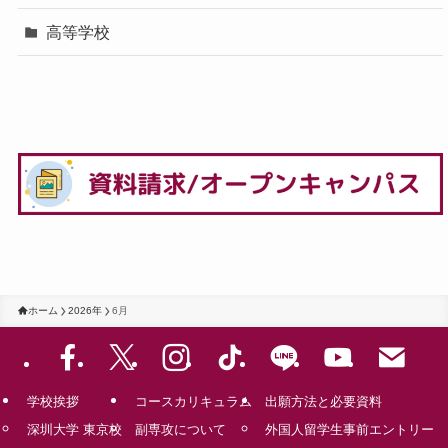
高等学校
ホーム
2026年
6月
学校挨拶
コースカリキュラム
出願方法と必要資料
深圳大学 東京校
副専攻について
外国人留学生事前エントリー